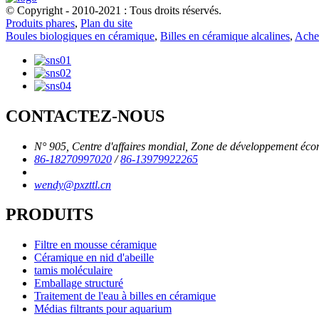
© Copyright - 2010-2021 : Tous droits réservés.
Produits phares
,
Plan du site
Boules biologiques en céramique
,
Billes en céramique alcalines
,
Ache
CONTACTEZ-NOUS
N° 905, Centre d'affaires mondial, Zone de développement éco
86-18270997020
/
86-13979922265
wendy@pxzttl.cn
PRODUITS
Filtre en mousse céramique
Céramique en nid d'abeille
tamis moléculaire
Emballage structuré
Traitement de l'eau à billes en céramique
Médias filtrants pour aquarium