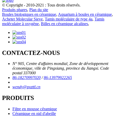
© Copyright - 2010-2021 : Tous droits réservés.
Produits phares
,
Plan du site
Boules biologiques en céramique
,
Aquarium à boules en céramique
,
Acheter Molecular Sieve
,
Tamis moléculaire de type 4a
,
Tamis
moléculaire à oxygène
,
Billes en céramique alcalines
,
CONTACTEZ-NOUS
N° 905, Centre d'affaires mondial, Zone de développement
économique, ville de Pingxiang, province du Jiangxi. Code
postal 337000
86-18270997020
/
86-13979922265
wendy@pxzttl.cn
PRODUITS
Filtre en mousse céramique
Céramique en nid d'abeille