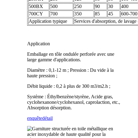
500BX
500
250
90
30
400
700CY
700
350
85
45
600-700
Application typique
Services d'absorption, de lavage
Application
Emballage en tôle ondulée perforée avec une
large gamme d'applications.
Diamètre : 0,1-12 m ; Pression : Du vide à la
haute pression ;
Débit liquide : 0,2 à plus de 300 m3/m2.h ;
Système : Éthylbenzène/styrène, Acide gras,
cyclohexanone/cyclohexanol, caprolaction, etc.,
Absorption désorption.
enquête
détail