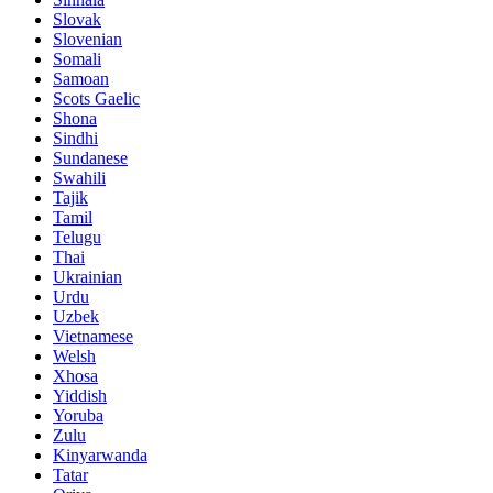
Slovak
Slovenian
Somali
Samoan
Scots Gaelic
Shona
Sindhi
Sundanese
Swahili
Tajik
Tamil
Telugu
Thai
Ukrainian
Urdu
Uzbek
Vietnamese
Welsh
Xhosa
Yiddish
Yoruba
Zulu
Kinyarwanda
Tatar