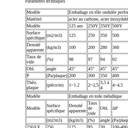
Paramètres techniques
Modèle
Emballage en tôle ondulée perfo
Matériel
acier au carbone, acier inoxydab
Modèle
125 ans
250Y
350Y
500Y
Surface
(m2/m3)
125
250
350
500
spécifique
Densité
(kg/m3)
100
200
280
360
apparente
Taux de
(%)
98
97
94
92
vide
Obl.
angle
45°
45°
45°
45°
P
(Pa/plaque)
200
300
350
400
Théo.
3,5 à
(pièce/m)
1~1.2
2~2,5
4~4,5
plaque
4
Modèle
Emballage en toile métallique
Taux
Surface
Densité
Modèle
de
Obl.
ΔP
spécifique
apparente
vide
(m2/m3)
(kg/m3)
(%)
angle
(Pa/plaq
250AX
250
125
95
30
100-400