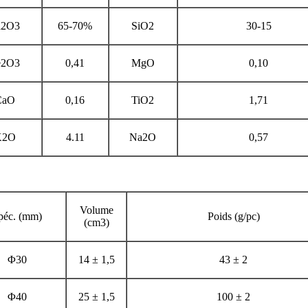
l2O3
65-70%
SiO2
30-15
e2O3
0,41
MgO
0,10
CaO
0,16
TiO2
1,71
K2O
4.11
Na2O
0,57
Volume
péc. (mm)
Poids (g/pc)
(cm3)
Φ30
14 ± 1,5
43 ± 2
Φ40
25 ± 1,5
100 ± 2