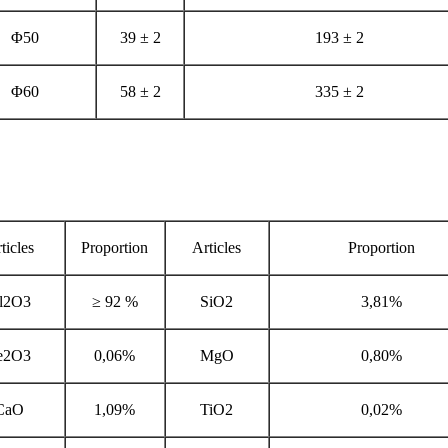
Φ50
39 ± 2
193 ± 2
Φ60
58 ± 2
335 ± 2
ticles
Proportion
Articles
Proportion
l2O3
≥ 92 %
SiO2
3,81%
e2O3
0,06%
MgO
0,80%
CaO
1,09%
TiO2
0,02%