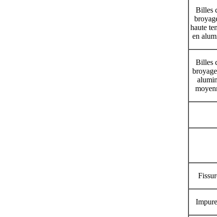
Billes 
broyag
haute te
en alum
Billes 
broyage
alumi
moyen
Fissur
Impure