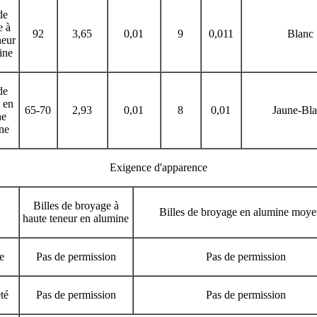
de
e à
92
3,65
0,01
9
0,011
Blanc
neur
ine
de
 en
65-70
2,93
0,01
8
0,01
Jaune-Bl
ne
ne
Exigence d'apparence
Billes de broyage à
Billes de broyage en alumine moy
haute teneur en alumine
e
Pas de permission
Pas de permission
té
Pas de permission
Pas de permission