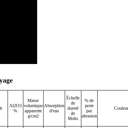
oyage
Échelle
Masse
% de
de
Al2O3
volumique
Absorption
perte
t
dureté
Couleu
%
apparente
d'eau
par
de
g/cm2
abrasion
Mohs