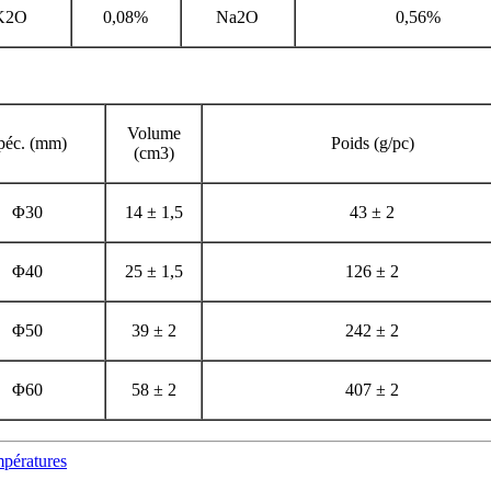
K2O
0,08%
Na2O
0,56%
Volume
péc. (mm)
Poids (g/pc)
(cm3)
Φ30
14 ± 1,5
43 ± 2
Φ40
25 ± 1,5
126 ± 2
Φ50
39 ± 2
242 ± 2
Φ60
58 ± 2
407 ± 2
mpératures