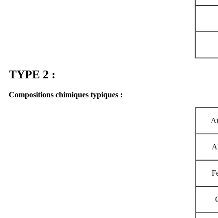
TYPE 2 :
Compositions chimiques typiques :
Ar
A
F